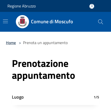
Salta al contenuto principale
Regione Abruzzo
Comune di Moscufo
Home
>
Prenota un appuntamento
Prenotazione
appuntamento
Luogo
1/5