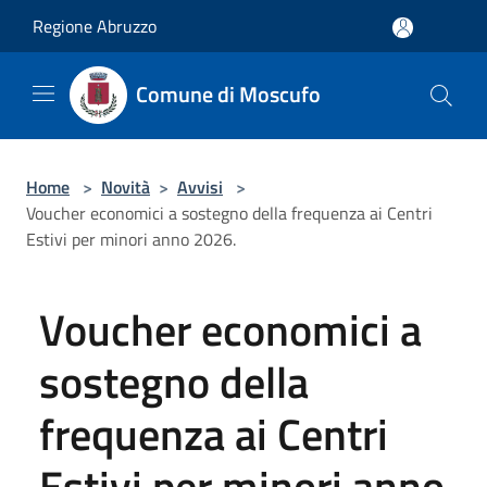
Salta al contenuto principale
Regione Abruzzo
Comune di Moscufo
Home
>
Novità
>
Avvisi
>
Voucher economici a sostegno della frequenza ai Centri
Estivi per minori anno 2026.
Voucher economici a
sostegno della
frequenza ai Centri
Estivi per minori anno