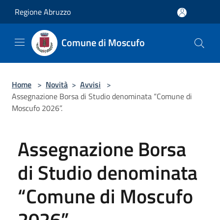
Salta al contenuto principale
Regione Abruzzo
Comune di Moscufo
Home
>
Novità
>
Avvisi
>
Assegnazione Borsa di Studio denominata “Comune di
Moscufo 2026”.
Assegnazione Borsa
di Studio denominata
“Comune di Moscufo
2026”.