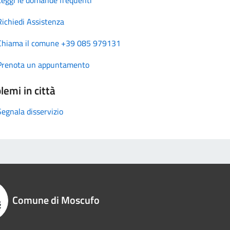
Richiedi Assistenza
Chiama il comune +39 085 979131
Prenota un appuntamento
lemi in città
Segnala disservizio
Comune di Moscufo