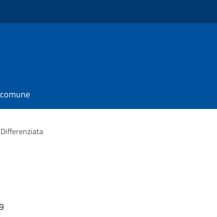
l comune
 Differenziata
19