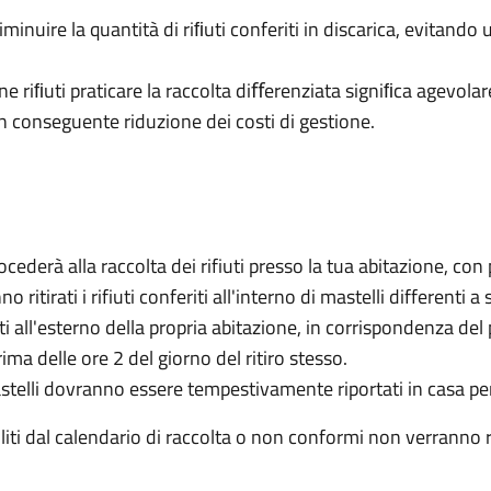
minuire la quantità di riﬁuti conferiti in discarica, evitando
ne riﬁuti praticare la raccolta diﬀerenziata signiﬁca agevolare 
n conseguente riduzione dei costi di gestione.
rocederà alla raccolta dei rifiuti presso la tua abitazione, co
no ritirati i rifiuti conferiti all'interno di mastelli differenti
ti all'esterno della propria abitazione, in corrispondenza del
ima delle ore 2 del giorno del ritiro stesso.
astelli dovranno essere tempestivamente riportati in casa per 
tabiliti dal calendario di raccolta o non conformi non verranno ri