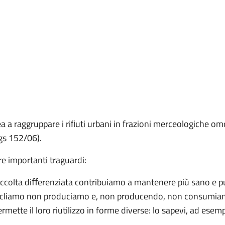
 a raggruppare i riﬁuti urbani in frazioni merceologiche omog
lgs 152/06).
e importanti traguardi:
accolta diﬀerenziata contribuiamo a mantenere più sano e pul
ricicliamo non produciamo e, non producendo, non consumia
 permette il loro riutilizzo in forme diverse: lo sapevi, ad esem