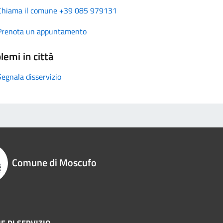
Chiama il comune +39 085 979131
Prenota un appuntamento
lemi in città
Segnala disservizio
Comune di Moscufo
E DI SERVIZIO