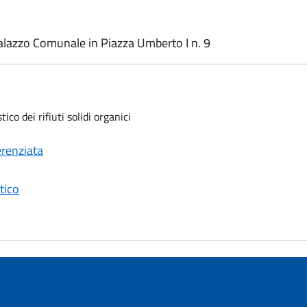
Palazzo Comunale in Piazza Umberto I n. 9
o dei rifiuti solidi organici
erenziata
tico