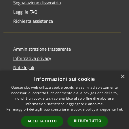
Segnalazione disservizio
Leggi le FAQ
Richiesta assistenza
Amministrazione trasparente
Informativa privacy
Note legali
×
Dichiarazione di accessibilità
Informazioni sui cookie
Questo sito web utilizza cookie tecnici e assimilati strettamente
necessari al corretto funzionamento e alla navigazione del sito,
nonché un cookie tecnico analitico al solo fine di elaborare
informazioni statistiche, aggregate e anonime.
RSS
Copyright © 2026 • Comune di
Per maggiori dettagli, può consultare la cookie policy al seguente
link
Accessibilità
Moscufo • Powered by
Privacy
Municipium
Accesso
•
RIFIUTA TUTTO
ACCETTA TUTTO
Cookie
redazione