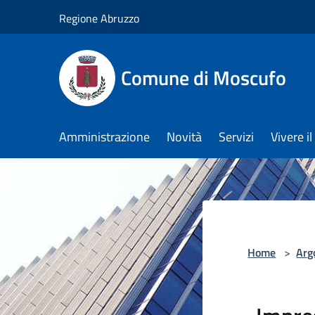
Salta al contenuto principale
Regione Abruzzo
Comune di Moscufo
Amministrazione
Novità
Servizi
Vivere i
Home
>
Arg