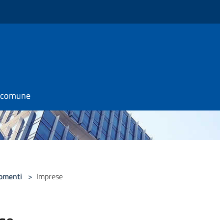
l comune
omenti
>
Imprese