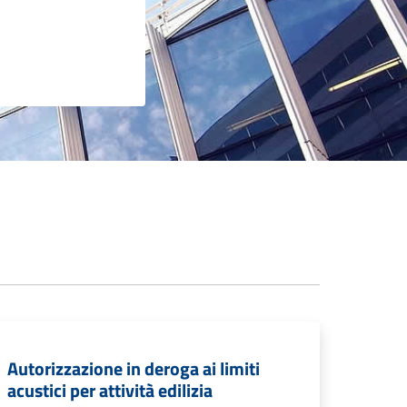
Autorizzazione in deroga ai limiti
acustici per attività edilizia