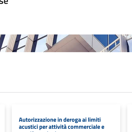
se
Autorizzazione in deroga ai limiti
acustici per attività commerciale e