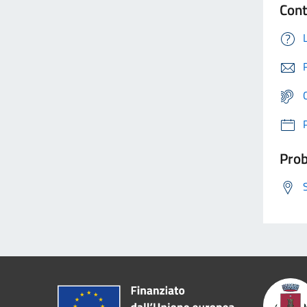
Cont
Prob