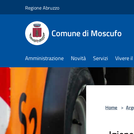
Salta al contenuto principale
Regione Abruzzo
Comune di Moscufo
Amministrazione
Novità
Servizi
Vivere i
Home
>
Arg