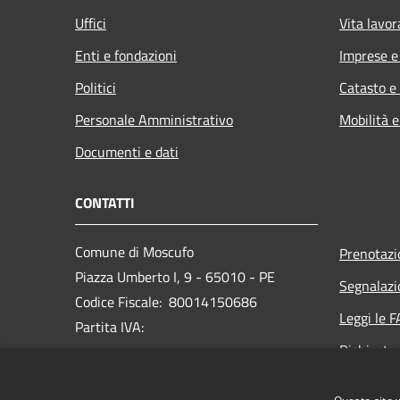
Uffici
Vita lavor
Enti e fondazioni
Imprese 
Politici
Catasto e
Personale Amministrativo
Mobilità e
Documenti e dati
CONTATTI
Comune di Moscufo
Prenotaz
Piazza Umberto I, 9 - 65010 - PE
Segnalazi
Codice Fiscale: 80014150686
Leggi le 
Partita IVA:
Richiesta
PEC:
protocollo@pec.comunedimoscufo.it