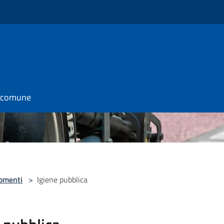
l comune
omenti
>
Igiene pubblica