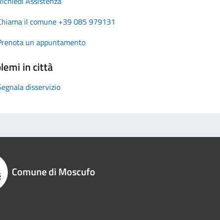
Richiedi Assistenza
Chiama il comune +39 085 979131
Prenota un appuntamento
lemi in città
Segnala disservizio
Comune di Moscufo