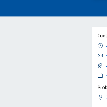
Cont
Prob