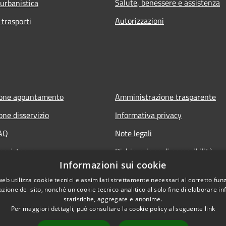
Salute, benessere e assistenza
 urbanistica
Autorizzazioni
 trasporti
ione appuntamento
Amministrazione trasparente
one disservizio
Informativa privacy
FAQ
Note legali
 assistenza
Dichiarazione di accessibilità
Informazioni sui cookie
web utilizza cookie tecnici e assimilati strettamente necessari al corretto fu
azione del sito, nonché un cookie tecnico analitico al solo fine di elaborare i
statistiche, aggregate e anonime.
Per maggiori dettagli, può consultare la cookie policy al seguente
link