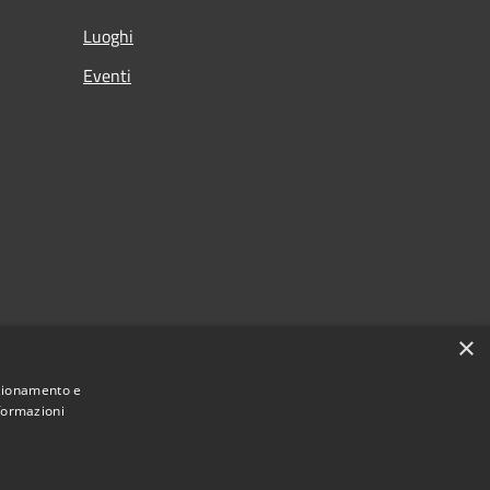
Luoghi
Eventi
×
nzionamento e
nformazioni