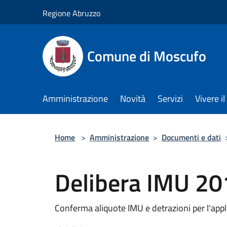
Salta al contenuto principale
Regione Abruzzo
Comune di Moscufo
Amministrazione
Novità
Servizi
Vivere i
Home
>
Amministrazione
>
Documenti e dati
Delibera IMU 20
Conferma aliquote IMU e detrazioni per l'app