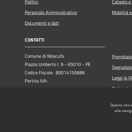
Politici
Catasto e
Personale Amministrativo
Mobilità e
Documenti e dati
CONTATTI
Comune di Moscufo
Prenotaz
Piazza Umberto I, 9 - 65010 - PE
Segnalazi
Codice Fiscale: 80014150686
Leggi le 
Partita IVA:
Richiesta
PEC:
protocollo@pec.comunedimoscufo.it
Questo sito 
Centralino Unico:
+ 39 085 979131
alla navig