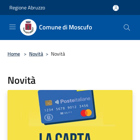
Salta al contenuto principale
Regione Abruzzo
Comune di Moscufo
Home
>
Novità
>
Novità
Novità