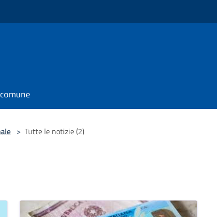
l comune
nale
>
Tutte le notizie (2)