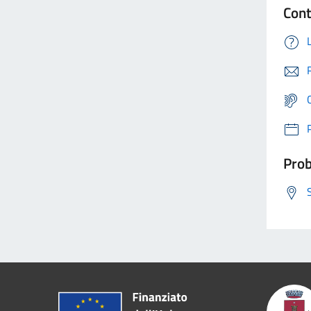
Cont
Prob