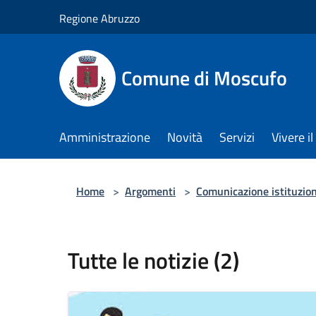
Salta al contenuto principale
Regione Abruzzo
Comune di Moscufo
Amministrazione
Novità
Servizi
Vivere i
Home
>
Argomenti
>
Comunicazione istituzio
Tutte le notizie (2)