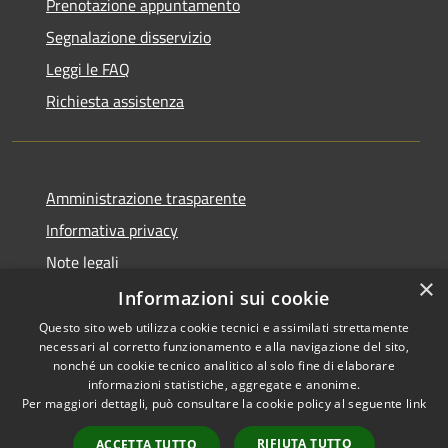
Prenotazione appuntamento
Segnalazione disservizio
Leggi le FAQ
Richiesta assistenza
Amministrazione trasparente
Informativa privacy
Note legali
×
Dichiarazione di accessibilità
Informazioni sui cookie
Questo sito web utilizza cookie tecnici e assimilati strettamente
necessari al corretto funzionamento e alla navigazione del sito,
nonché un cookie tecnico analitico al solo fine di elaborare
informazioni statistiche, aggregate e anonime.
RSS
Copyright © 2026 • Comune di
Per maggiori dettagli, può consultare la cookie policy al seguente
link
Accessibilità
Moscufo • Powered by
Privacy
Municipium
Accesso
•
RIFIUTA TUTTO
ACCETTA TUTTO